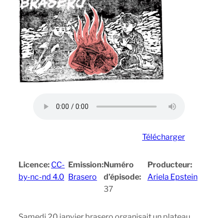
Télécharger
Licence:
CC-
Emission:
Numéro
Producteur:
by-nc-nd 4.0
Brasero
d’épisode:
Ariela Epstein
37
Samedi 20 janvier brasero organisait un plateau