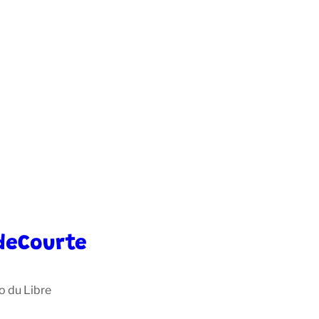
deCourte
o du Libre