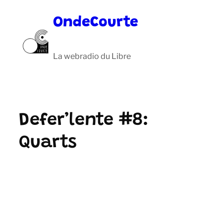
Aller
OndeCourte
au
contenu
La webradio du Libre
Defer’lente #8:
Quarts