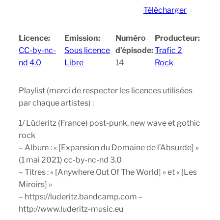
Télécharger
Licence:
Emission:
Numéro
Producteur:
CC-by-nc-
Sous licence
d’épisode:
Trafic 2
nd 4.0
Libre
14
Rock
Playlist (merci de respecter les licences utilisées
par chaque artistes) :
1/ Lüderitz (France) post-punk, new wave et gothic
rock
– Album : « [Expansion du Domaine de l’Absurde] »
(1 mai 2021) cc-by-nc-nd 3.0
– Titres : « [Anywhere Out Of The World] » et « [Les
Miroirs] »
– https://luderitz.bandcamp.com –
http://www.luderitz-music.eu