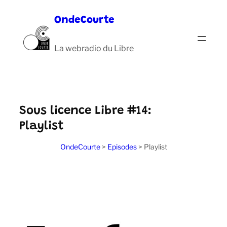
Aller
OndeCourte
au
contenu
La webradio du Libre
Sous licence Libre #14:
Playlist
OndeCourte
>
Episodes
>
Playlist