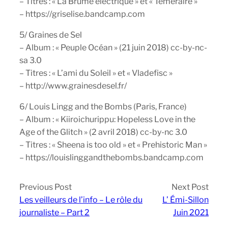
– Titres : « La Brume électrique » et « Téméraire »
– https://griselise.bandcamp.com
5/ Graines de Sel
– Album : « Peuple Océan » (21 juin 2018) cc-by-nc-
sa 3.0
– Titres : « L’ami du Soleil » et « Vladefisc »
– http://www.grainesdesel.fr/
6/ Louis Lingg and the Bombs (Paris, France)
– Album : « Kiiroichurippu: Hopeless Love in the
Age of the Glitch » (2 avril 2018) cc-by-nc 3.0
– Titres : « Sheena is too old » et « Prehistoric Man »
– https://louislinggandthebombs.bandcamp.com
Previous Post
Next Post
Les veilleurs de l’info – Le rôle du
L’ Émi-Sillon
journaliste – Part 2
Juin 2021