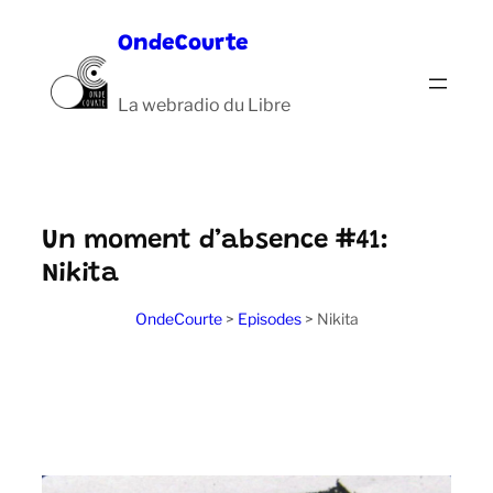
Aller
OndeCourte
au
contenu
La webradio du Libre
Un moment d’absence #41:
Nikita
OndeCourte
>
Episodes
>
Nikita