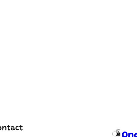
ontact
On