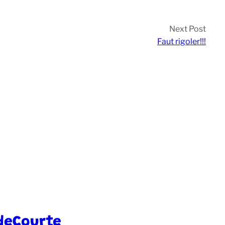
Next Post
Faut rigoler!!!
deCourte