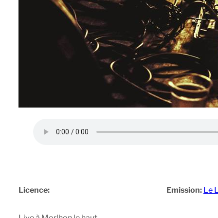
Licence:
Emission:
Le 
Live à Morlhon le haut