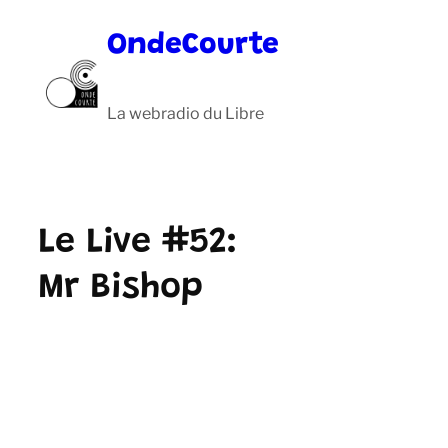
Aller
OndeCourte
au
contenu
La webradio du Libre
Le Live #52:
Mr Bishop