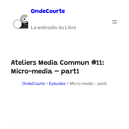
Aller
OndeCourte
au
contenu
La webradio du Libre
Ateliers Media Commun #11:
Micro-media – part1
OndeCourte
>
Episodes
>
Micro-media – part1