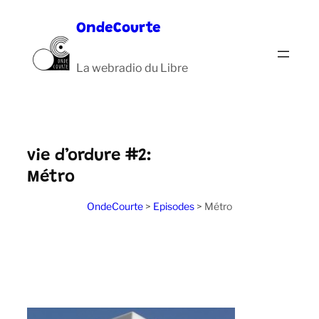
Aller
OndeCourte
au
contenu
La webradio du Libre
vie d’ordure #2:
Métro
OndeCourte
>
Episodes
>
Métro