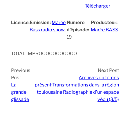
Télécharger
Licence:
Emission:
Marée
Numéro
Producteur:
Bass radio show
d’épisode:
Marée BASS
19
TOTAL IMPROOOOOOOOOOO
Previous
Next Post
Post
Archives du temps
La
présent:Transformations dans la région
grande
toulousaine Radiographie d’un espace
glissade
vécu (3/5)