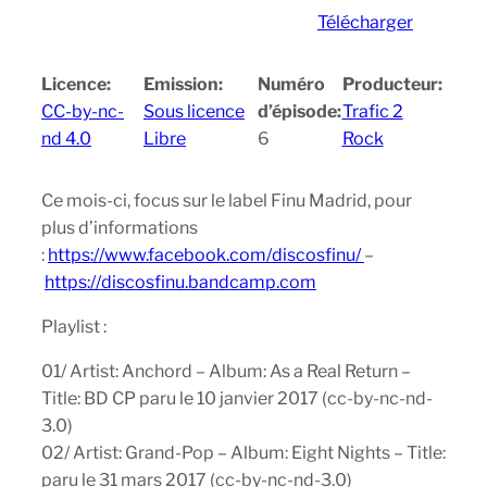
Télécharger
Licence:
Emission:
Numéro
Producteur:
CC-by-nc-
Sous licence
d’épisode:
Trafic 2
nd 4.0
Libre
6
Rock
Ce mois-ci, focus sur le label Finu Madrid, pour
plus d’informations
:
https://www.facebook.com/discosfinu/
–
https://discosfinu.bandcamp.com
Playlist :
01/ Artist: Anchord – Album: As a Real Return –
Title: BD CP paru le 10 janvier 2017 (cc-by-nc-nd-
3.0)
02/ Artist: Grand-Pop – Album: Eight Nights – Title:
paru le 31 mars 2017 (cc-by-nc-nd-3.0)