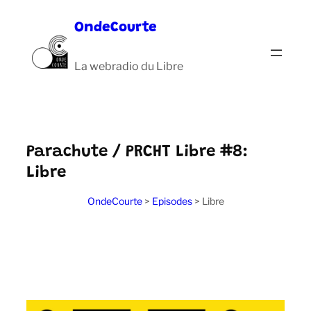
Aller
OndeCourte
au
contenu
La webradio du Libre
Parachute / PRCHT Libre #8:
Libre
OndeCourte
>
Episodes
>
Libre