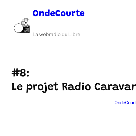
Aller
OndeCourte
au
contenu
La webradio du Libre
#8:
Le projet Radio Caravan
OndeCourt