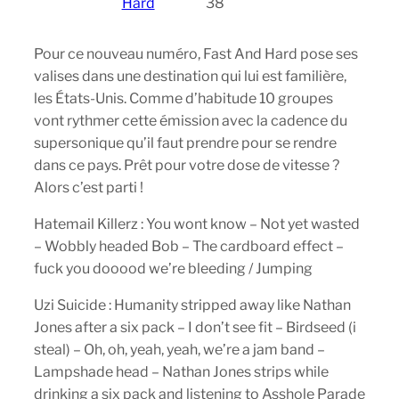
Hard
38
Pour ce nouveau numéro, Fast And Hard pose ses
valises dans une destination qui lui est familière,
les États-Unis. Comme d’habitude 10 groupes
vont rythmer cette émission avec la cadence du
supersonique qu’il faut prendre pour se rendre
dans ce pays. Prêt pour votre dose de vitesse ?
Alors c’est parti !
Hatemail Killerz : You wont know – Not yet wasted
– Wobbly headed Bob – The cardboard effect –
fuck you dooood we’re bleeding / Jumping
Uzi Suicide : Humanity stripped away like Nathan
Jones after a six pack – I don’t see fit – Birdseed (i
steal) – Oh, oh, yeah, yeah, we’re a jam band –
Lampshade head – Nathan Jones strips while
drinking a six pack and listening to Asshole Parade