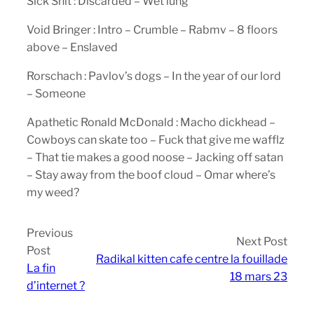
Sick Shit : Discarded – Wet lung
Void Bringer : Intro – Crumble – Rabmv – 8 floors
above – Enslaved
Rorschach : Pavlov’s dogs – In the year of our lord
– Someone
Apathetic Ronald McDonald : Macho dickhead –
Cowboys can skate too – Fuck that give me wafflz
– That tie makes a good noose – Jacking off satan
– Stay away from the boof cloud – Omar where’s
my weed?
Previous
Next Post
Post
Radikal kitten cafe centre la fouillade
La fin
18 mars 23
d’internet ?