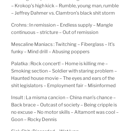
– Krokop’s high kick – Rumble, young man, rumble
– Jeffrey Dahmer vs. Clamtron’s black shit storm
Crohns : In remission – Endless supply – Mangle
continuous – stricture – Out of remission
Mescaline Maniacs : Twitching – Fiberglass – It’s
funky – Mind drill – Abusing poppers
Palatka : Rock concert! – Home is killing me –
Smoking section – Soldier with staring problem –
Haunted house movie – The eyes and ears of the
shit legislators – Employment fair – Misinformed
Insult : La misma cancion – China man’s chance –
Back brace – Outcast of society – Being cripple is
no excuse – No motor skills – Altamont was cool –
Goon – Rocky Dennis