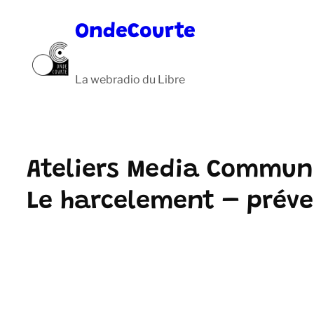
Aller
OndeCourte
au
contenu
La webradio du Libre
Ateliers Media Commun
Le harcelement – préve