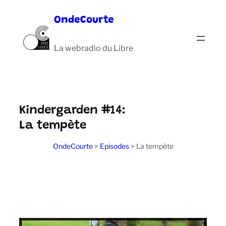
Aller
OndeCourte
au
contenu
La webradio du Libre
Kindergarden #14:
La tempète
OndeCourte
>
Episodes
>
La tempète