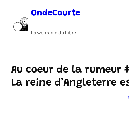
Aller
OndeCourte
au
contenu
La webradio du Libre
Au coeur de la rumeur 
La reine d’Angleterre e