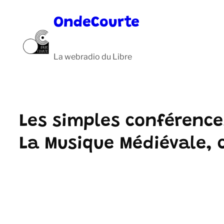
Aller
OndeCourte
au
contenu
La webradio du Libre
Les simples conférence
La Musique Médiévale, c