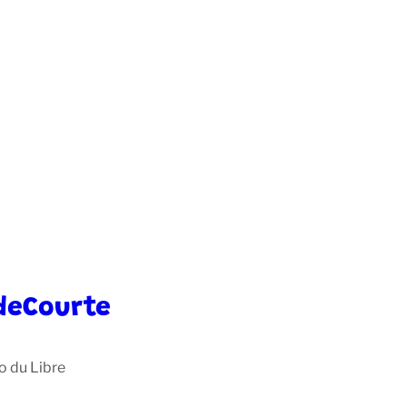
deCourte
o du Libre