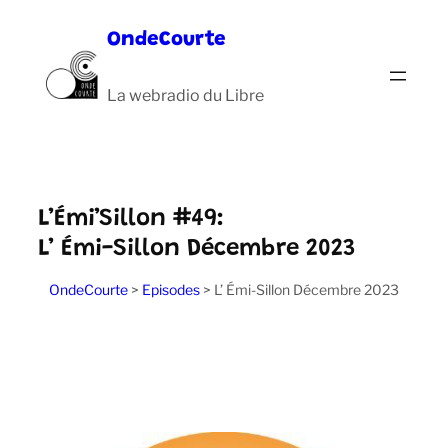
Aller
OndeCourte
au
contenu
La webradio du Libre
L’Émi’Sillon #49:
L’ Émi-Sillon Décembre 2023
OndeCourte
>
Episodes
>
L’ Émi-Sillon Décembre 2023