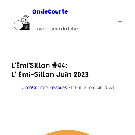
Aller
OndeCourte
au
contenu
La webradio du Libre
L’Émi’Sillon #44:
L’ Émi-Sillon Juin 2023
OndeCourte
>
Episodes
>
L’ Émi-Sillon Juin 2023