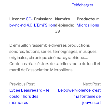
Télécharger
Licence:
CC-
Emission:
Numéro
Producteur:
by-nc-nd 4.0
L’Émi’Sillon
d’épisode:
Microsillons
39
L’ émi Sillon rassemble diverses productions
sonores, fictions, séries, témoignages, musiques
originales, chronique cinématographique….
Contenus réalisés lors des ateliers radio du lundi et
mardi de l’association Microsillons.
Previous Post
Next Post
Lycée Beauregard – le
Le powerviolence, c’est
couloir hors des
ma fontaine de
mémoires
jouvence !