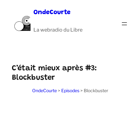
Aller
OndeCourte
au
contenu
La webradio du Libre
C’était mieux après #3:
Blockbuster
OndeCourte
>
Episodes
>
Blockbuster