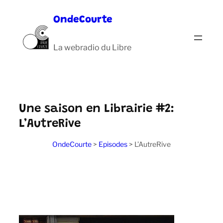
Aller
OndeCourte
au
contenu
La webradio du Libre
Une saison en Librairie #2:
L’AutreRive
OndeCourte
>
Episodes
>
L’AutreRive