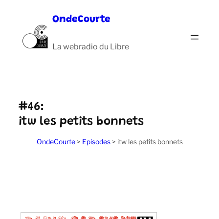
Aller
OndeCourte
au
contenu
La webradio du Libre
#46:
itw les petits bonnets
OndeCourte
>
Episodes
>
itw les petits bonnets