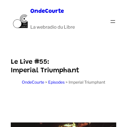
Aller
OndeCourte
au
contenu
La webradio du Libre
Le Live #55:
Imperial Triumphant
OndeCourte
>
Episodes
>
Imperial Triumphant