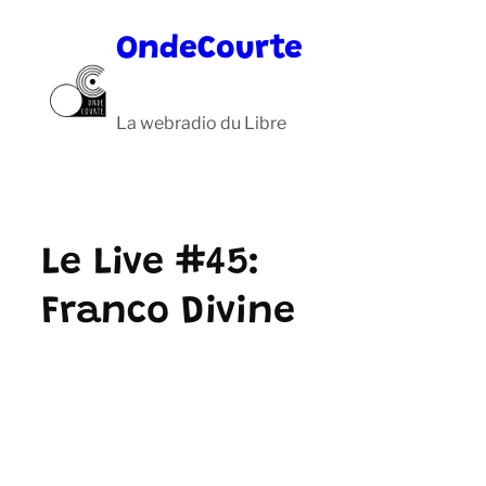
Aller
OndeCourte
au
contenu
La webradio du Libre
Le Live #45:
Franco Divine