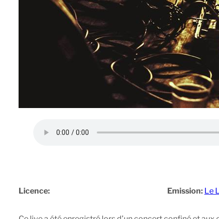
Licence:
Emission:
Le 
Ce live a été enregistré lors d’un concert confiné et a