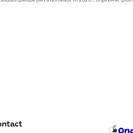
ontact
On