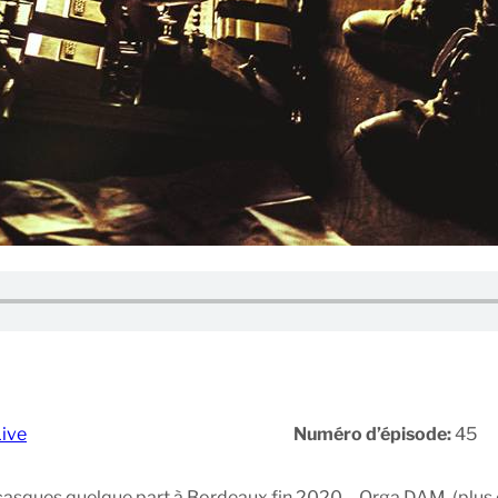
Live
Numéro d’épisode:
45
ux casques quelque part à Bordeaux fin 2020… Orga DAM. (plus d