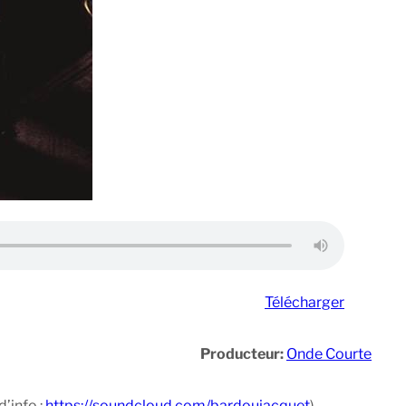
Télécharger
Producteur:
Onde Courte
’info :
https://soundcloud.com/bardoujacquet
)