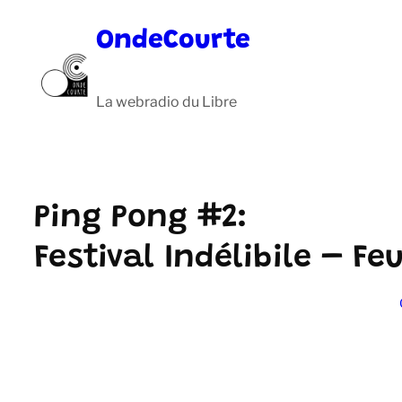
Aller
OndeCourte
au
contenu
La webradio du Libre
Ping Pong #2:
Festival Indélibile – F