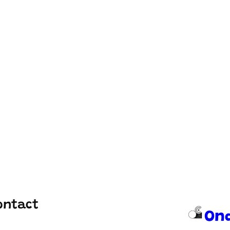
ontact
On