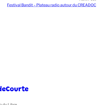
Festival Bandit – Plateau radio autour du CREADOC
deCourte
o du Libre