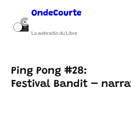
Aller
OndeCourte
au
contenu
La webradio du Libre
Ping Pong #28:
Festival Bandit – narr