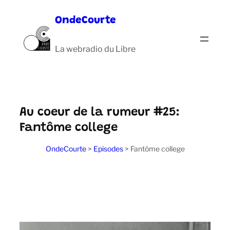
Aller
OndeCourte
au
contenu
La webradio du Libre
Au coeur de la rumeur #25:
Fantôme college
OndeCourte
>
Episodes
>
Fantôme college