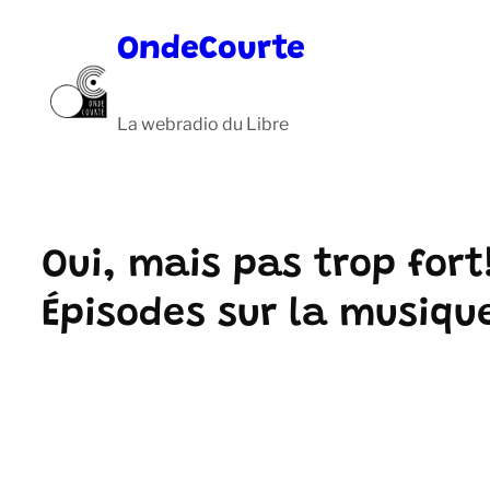
Aller
OndeCourte
au
contenu
La webradio du Libre
Oui, mais pas trop fort
Épisodes sur la musiqu