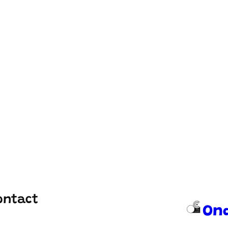
ontact
On