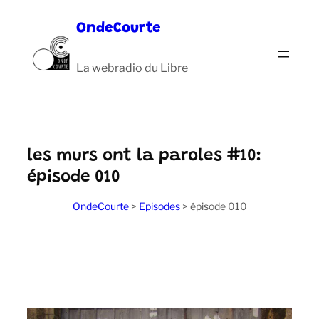
Aller
OndeCourte
au
contenu
La webradio du Libre
les murs ont la paroles #10:
épisode 010
OndeCourte
>
Episodes
>
épisode 010