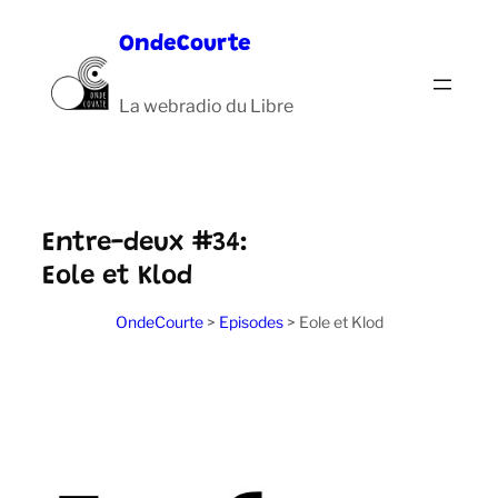
Aller
OndeCourte
au
contenu
La webradio du Libre
Entre-deux #34:
Eole et Klod
OndeCourte
>
Episodes
>
Eole et Klod