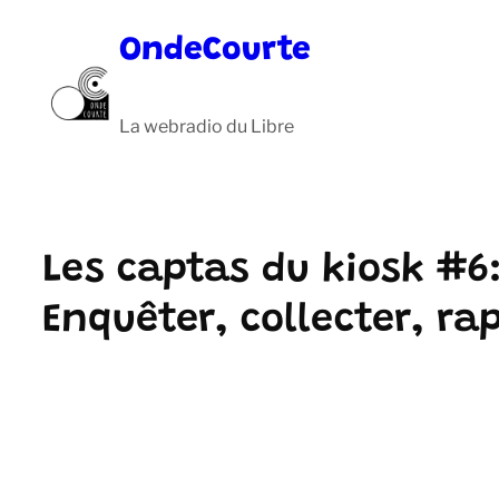
Aller
OndeCourte
au
contenu
La webradio du Libre
Les captas du kiosk #6
Enquêter, collecter, ra