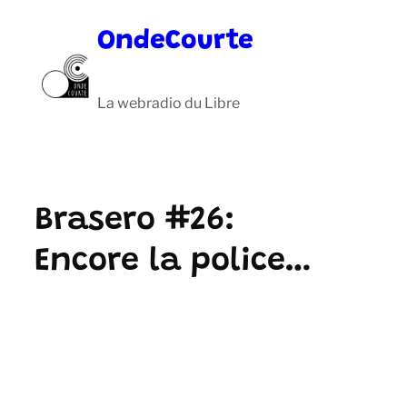
Aller
OndeCourte
au
contenu
La webradio du Libre
Brasero #26:
Encore la police…