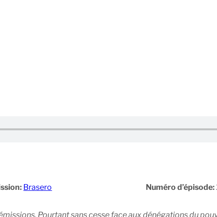
ssion:
Brasero
Numéro d’épisode:
émissions. Pourtant sans cesse face aux dénégations du pouvo