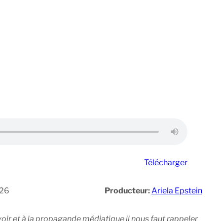
Télécharger
26
Producteur:
Ariela Epstein
ir et à la propagande médiatique il nous faut rappeler