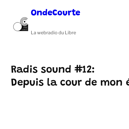
Aller
OndeCourte
au
contenu
La webradio du Libre
Radis sound #12:
Depuis la cour de mon 