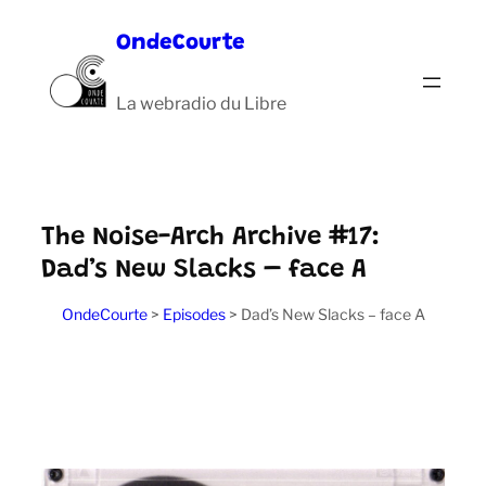
Aller
OndeCourte
au
contenu
La webradio du Libre
The Noise-Arch Archive #17:
Dad’s New Slacks – face A
OndeCourte
>
Episodes
>
Dad’s New Slacks – face A