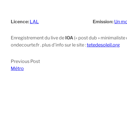
Licence:
LAL
Emission:
Un mo
Enregistrement du live de
IOA
(« post dub » minimaliste 
ondecourte.fr . plus d’info sur le site :
tetedesoleil.org
Previous Post
Métro