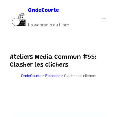
Aller
OndeCourte
au
contenu
La webradio du Libre
Ateliers Media Commun #55:
Clasher les clichers
OndeCourte
>
Episodes
>
Clasher les clichers