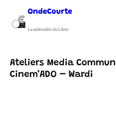
Aller
OndeCourte
au
contenu
La webradio du Libre
Ateliers Media Commun
Cinem’ADO – Wardi