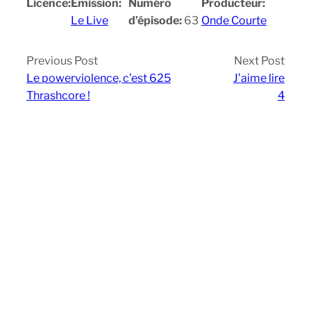
Licence:
Emission:
Numéro
Producteur:
Le Live
d’épisode:
63
Onde Courte
Previous Post
Next Post
Le powerviolence, c’est 625
J’aime lire
Thrashcore !
4