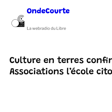
Aller
OndeCourte
au
contenu
La webradio du Libre
Culture en terres confi
Associations l’école cit