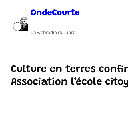
Aller
OndeCourte
au
contenu
La webradio du Libre
Culture en terres confi
Association l’école cito