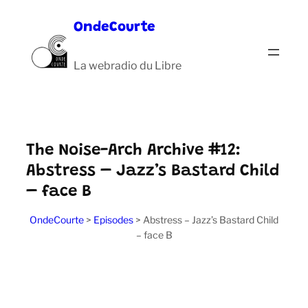
Aller
OndeCourte
au
contenu
La webradio du Libre
The Noise-Arch Archive #12:
Abstress – Jazz’s Bastard Child
– face B
OndeCourte
>
Episodes
>
Abstress – Jazz’s Bastard Child
– face B