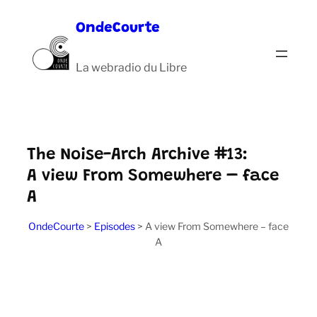
Aller
OndeCourte
au
contenu
La webradio du Libre
The Noise-Arch Archive #13:
A view From Somewhere – face
A
OndeCourte
>
Episodes
>
A view From Somewhere – face
A