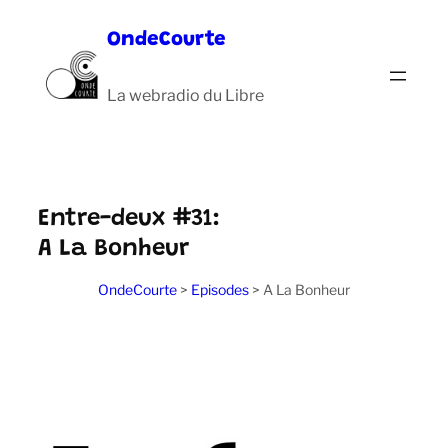
Aller
OndeCourte
au
contenu
La webradio du Libre
Entre-deux #31:
A La Bonheur
OndeCourte
>
Episodes
>
A La Bonheur