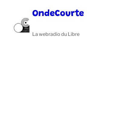
Aller
OndeCourte
au
contenu
La webradio du Libre