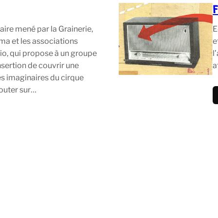
aire mené par la Grainerie,
E
ma et les associations
e
o, qui propose à un groupe
l
nsertion de couvrir une
a
es imaginaires du cirque
couter sur…