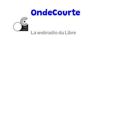
Aller
OndeCourte
au
contenu
La webradio du Libre