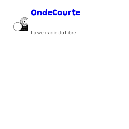
Aller
OndeCourte
au
contenu
La webradio du Libre