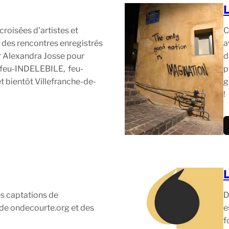
croisées d’artistes et
C
 des rencontres enregistrés
a
r Alexandra Josse pour
d
s feu-INDELEBILE, feu-
p
 bientôt Villefranche-de-
g
!
s captations de
D
 de ondecourte.org et des
e
f