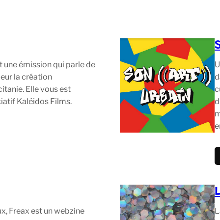
st une émission qui parle de
U
eur la création
d
citanie. Elle vous est
c
iatif Kaléidos Films.
d
m
e
eux, Freax est un webzine
L