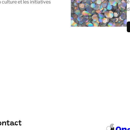
culture et les initiatives
é
d
ontact