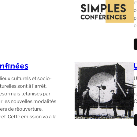
e
c
p
c
onfinées
lieux culturels et socio-
U
urelles sont à l’arrêt,
d
 désormais tétanisés par
r
ur les nouvelles modalités
C
ers de réouverture.
rrêt. Cette émission va à la