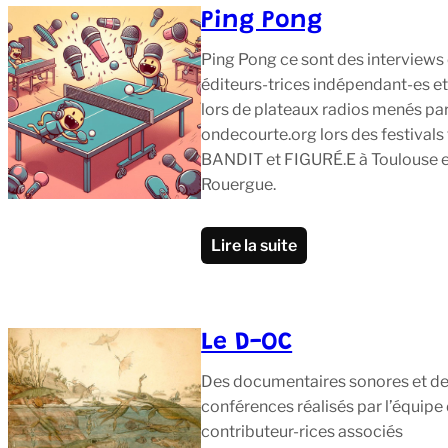
Ping Pong
Ping Pong ce sont des interviews 
éditeurs-trices indépendant-es et
lors de plateaux radios menés pa
ondecourte.org lors des festival
BANDIT et FIGURÉ.E à Toulouse et
Rouergue.
Lire la suite
Le D-OC
Des documentaires sonores et de
conférences réalisés par l’équipe
contributeur-rices associés