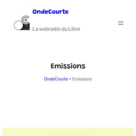
Aller
OndeCourte
au
contenu
La webradio du Libre
Emissions
OndeCourte
>
Emissions